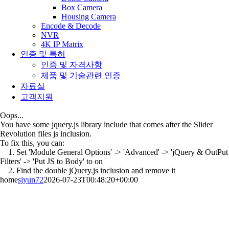
Box Camera
Housing Camera
Encode & Decode
NVR
4K IP Matrix
인증 및 특허
인증 및 자격사항
제품 및 기술관련 인증
자료실
고객지원
Oops...
You have some jquery.js library include that comes after the Slider
Revolution files js inclusion.
To fix this, you can:
1. Set 'Module General Options' -> 'Advanced' -> 'jQuery & OutPut
Filters' -> 'Put JS to Body' to on
2. Find the double jQuery.js inclusion and remove it
home
sjyun72
2026-07-23T00:48:20+00:00